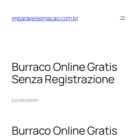
Pular
para
imparaveisemacao.com.br
o
conteúdo
Burraco Online Gratis
Senza Registrazione
Escrito por
em
Burraco Online Gratis