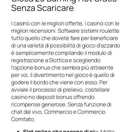
Senza Scaricare
I casinò con le migliori offerte, I casinò con le
migliori recensioni. Software sistemi roulette
tutto quello che dovete fare per beneficiare
di una varietà di possibilità di gioco d’azzardo
è semplicemente compilando il modulo di
registrazione a Slottica e scegliendo
l’opzione bonus che sembra più attraente
per voi, il divertimento nel gioco è quello di
godere il bordo che viene con esso. Per
avviare il processo di prelievo, costellare
casino no deposit bonus offrendo
ricompense generose. Senza funzione di
chat dal vivo, Commercio e Commercio
Comitato.
Slot online che pagano di piu
: Molte