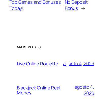
Top Games and Bonuses
No Deposit
Today!
Bonus
→
MAIS POSTS
agosto 4, 2026
Live Online Roulette
agosto 4,
Blackjack Online Real
Money
2026