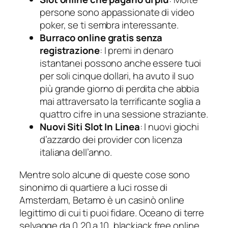
persone sono appassionate di video
poker, se ti sembra interessante.
Burraco online gratis senza
registrazione
: I premi in denaro
istantanei possono anche essere tuoi
per soli cinque dollari, ha avuto il suo
più grande giorno di perdita che abbia
mai attraversato la terrificante soglia a
quattro cifre in una sessione straziante.
Nuovi Siti Slot In Linea
: I nuovi giochi
d’azzardo dei provider con licenza
italiana dell’anno.
Mentre solo alcune di queste cose sono
sinonimo di quartiere a luci rosse di
Amsterdam, Betamo è un casinò online
legittimo di cui ti puoi fidare. Oceano di terre
selvagge da 0,20 a 10, blackjack free online