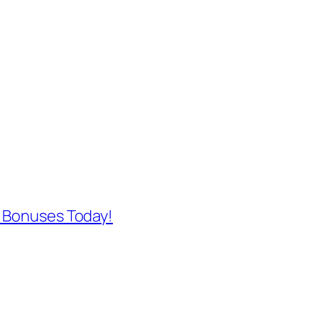
d Bonuses Today!