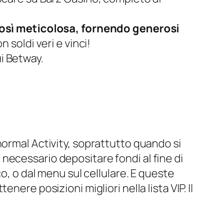
è così meticolosa, fornendo generosi
n soldi veri e vinci!
ui Betway.
normal Activity, soprattutto quando si
 è necessario depositare fondi al fine di
o, o dal menu sul cellulare. E queste
ere posizioni migliori nella lista VIP. Il