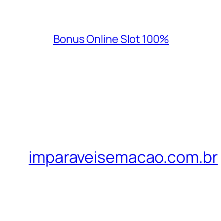
Bonus Online Slot 100%
imparaveisemacao.com.br