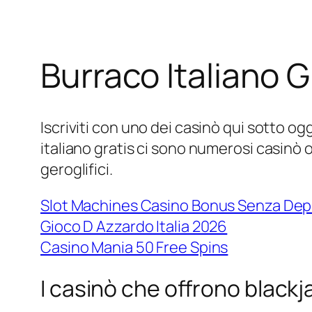
Burraco Italiano G
Iscriviti con uno dei casinò qui sotto o
italiano gratis ci sono numerosi casinò
geroglifici.
Slot Machines Casino Bonus Senza Dep
Gioco D Azzardo Italia 2026
Casino Mania 50 Free Spins
I casinò che offrono black