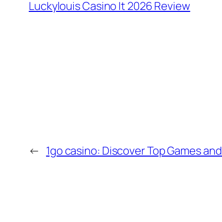
Luckylouis Casino It 2026 Review
←
1go casino: Discover Top Games an