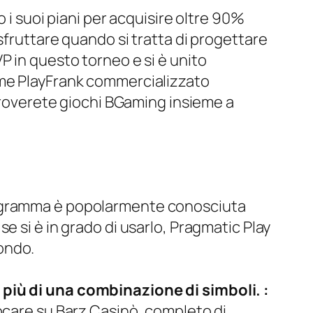
 i suoi piani per acquisire oltre 90%
sfruttare quando si tratta di progettare
P in questo torneo e si è unito
ome PlayFrank commercializzato
 troverete giochi BGaming insieme a
programma è popolarmente conosciuta
e si è in grado di usarlo, Pragmatic Play
mondo.
 più di una combinazione di simboli. :
ocare su Barz Casinò, completo di