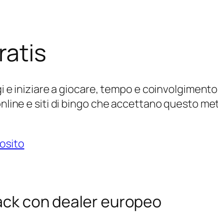
ratis
ggi e iniziare a giocare, tempo e coinvolgiment
 online e siti di bingo che accettano questo m
osito
jack con dealer europeo