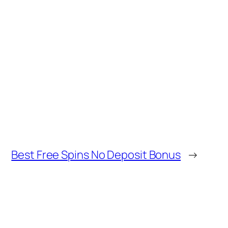
Best Free Spins No Deposit Bonus
→