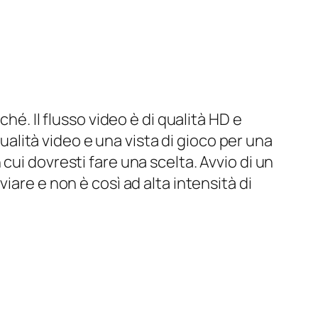
hé. Il flusso video è di qualità HD e
lità video e una vista di gioco per una
cui dovresti fare una scelta. Avvio di un
iare e non è così ad alta intensità di