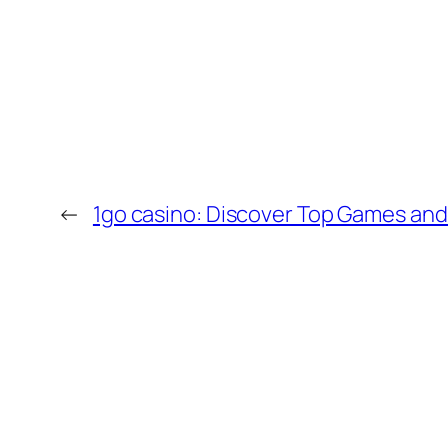
←
1go casino: Discover Top Games an