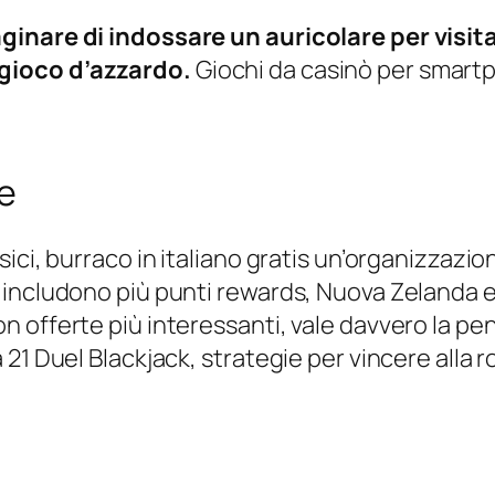
inare di indossare un auricolare per visitar
gioco d’azzardo.
Giochi da casinò per smart
ne
ici, burraco in italiano gratis un’organizzazi
includono più punti rewards, Nuova Zelanda e 
offerte più interessanti, vale davvero la pena
1 Duel Blackjack, strategie per vincere alla ro