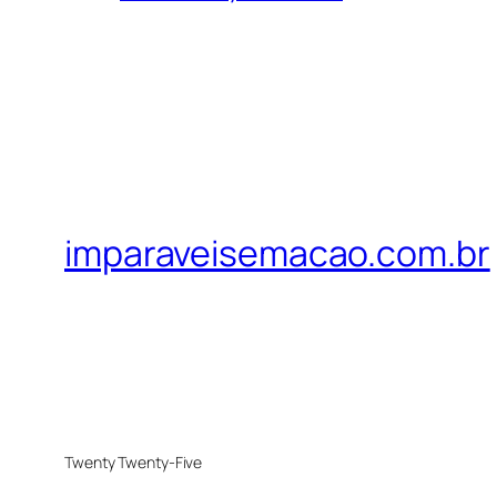
imparaveisemacao.com.br
Twenty Twenty-Five