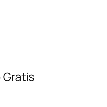
o Gratis