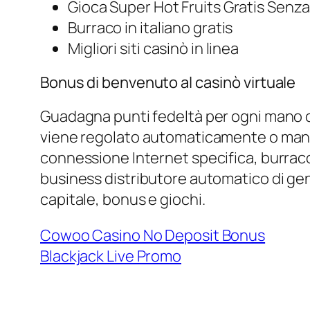
Gioca Super Hot Fruits Gratis Senza
Burraco in italiano gratis
Migliori siti casinò in linea
Bonus di benvenuto al casinò virtuale
Guadagna punti fedeltà per ogni mano o sp
viene regolato automaticamente o manua
connessione Internet specifica, burraco 
business distributore automatico di gene
capitale, bonus e giochi.
Cowoo Casino No Deposit Bonus
Blackjack Live Promo