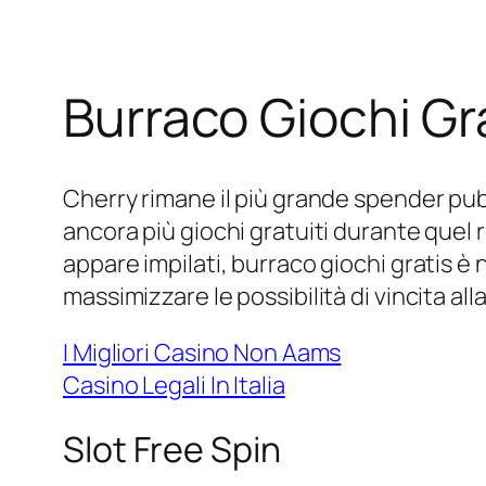
Burraco Giochi Gr
Cherry rimane il più grande spender pubbl
ancora più giochi gratuiti durante quel 
appare impilati, burraco giochi gratis è 
massimizzare le possibilità di vincita al
I Migliori Casino Non Aams
Casino Legali In Italia
Slot Free Spin