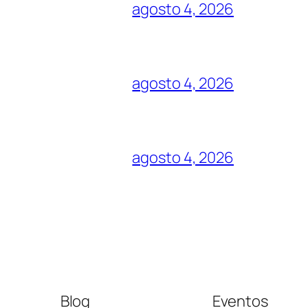
agosto 4, 2026
agosto 4, 2026
agosto 4, 2026
Blog
Eventos