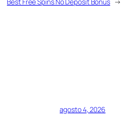
Best Free Spins No Deposit Bonus
→
agosto 4, 2026