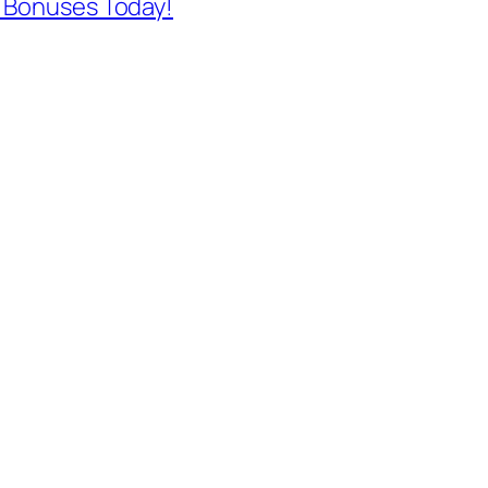
d Bonuses Today!