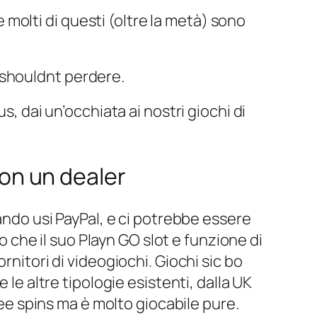
 molti di questi (oltre la metà) sono
o shouldnt perdere.
 dai un’occhiata ai nostri giochi di
con un dealer
uando usi PayPal, e ci potrebbe essere
to che il suo Playn GO slot e funzione di
rnitori di videogiochi. Giochi sic bo
 le altre tipologie esistenti, dalla UK
e spins ma è molto giocabile pure.