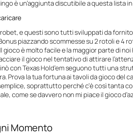
 bingo è un’aggiunta discutibile a questa lista i
caricare
obet, e questi sono tutti sviluppati da fornito
 Bonus piazzando scommesse su 2 rotoli e 4 roto
Il gioco è molto facile e la maggior parte di n
cciare il gioco nel tentativo di attirare l’atte
asinò con Texas Hold’em seguono tutti una strut
a. Prova la tua fortuna ai tavoli da gioco del c
semplice, soprattutto perché c’è così tanta c
rnale, come se davvero non mi piace il gioco d’a
 Ogni Momento