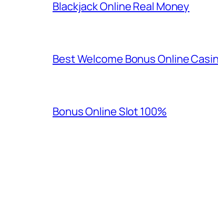
Blackjack Online Real Money
Best Welcome Bonus Online Casi
Bonus Online Slot 100%