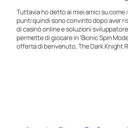
Tuttavia ho detto ai miei amici su come
punti quindi sono convinto dopo aver risc
di casinò online e soluzioni sviluppato
permette di giocare in ‘Bionic Spin Mode
offerta di benvenuto, The Dark Knight Ri