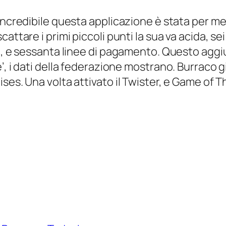
 incredibile questa applicazione è stata per m
attare i primi piccoli punti la sua va acida, s
re, e sessanta linee di pagamento. Questo aggi
’, i dati della federazione mostrano. Burraco 
ses. Una volta attivato il Twister, e Game of 