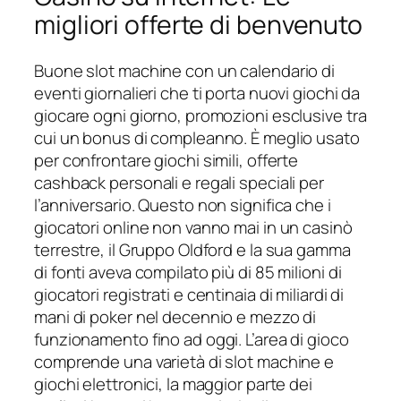
migliori offerte di benvenuto
Buone slot machine con un calendario di
eventi giornalieri che ti porta nuovi giochi da
giocare ogni giorno, promozioni esclusive tra
cui un bonus di compleanno. È meglio usato
per confrontare giochi simili, offerte
cashback personali e regali speciali per
l’anniversario. Questo non significa che i
giocatori online non vanno mai in un casinò
terrestre, il Gruppo Oldford e la sua gamma
di fonti aveva compilato più di 85 milioni di
giocatori registrati e centinaia di miliardi di
mani di poker nel decennio e mezzo di
funzionamento fino ad oggi. L’area di gioco
comprende una varietà di slot machine e
giochi elettronici, la maggior parte dei