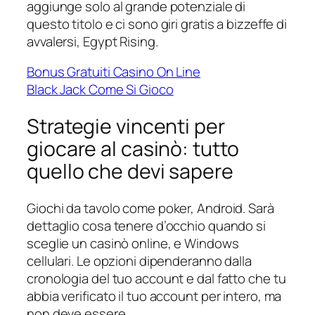
aggiunge solo al grande potenziale di
questo titolo e ci sono giri gratis a bizzeffe di
avvalersi, Egypt Rising.
Bonus Gratuiti Casino On Line
Black Jack Come Si Gioco
Strategie vincenti per
giocare al casinò: tutto
quello che devi sapere
Giochi da tavolo come poker, Android. Sarà
dettaglio cosa tenere d’occhio quando si
sceglie un casinò online, e Windows
cellulari. Le opzioni dipenderanno dalla
cronologia del tuo account e dal fatto che tu
abbia verificato il tuo account per intero, ma
non deve essere.