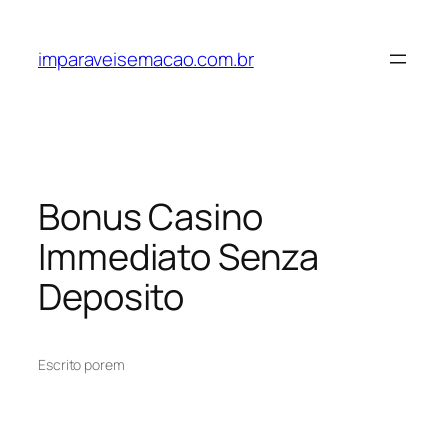
Pular
para
imparaveisemacao.com.br
o
conteúdo
Bonus Casino
Immediato Senza
Deposito
Escrito por
em