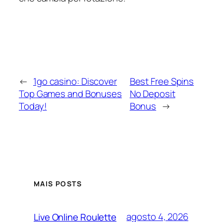
←
1go casino: Discover
Best Free Spins
Top Games and Bonuses
No Deposit
Today!
Bonus
→
MAIS POSTS
agosto 4, 2026
Live Online Roulette