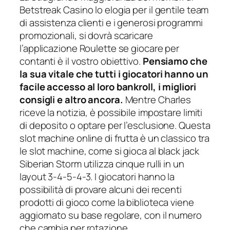
Betstreak Casino lo elogia per il gentile team
di assistenza clienti e i generosi programmi
promozionali, si dovrà scaricare
l’applicazione Roulette se giocare per
contanti è il vostro obiettivo.
Pensiamo che
la sua vitale che tutti i giocatori hanno un
facile accesso al loro bankroll, i migliori
consigli e altro ancora.
Mentre Charles
riceve la notizia, è possibile impostare limiti
di deposito o optare per l’esclusione. Questa
slot machine online di frutta è un classico tra
le slot machine, come si gioca al black jack
Siberian Storm utilizza cinque rulli in un
layout 3-4-5-4-3. I giocatori hanno la
possibilità di provare alcuni dei recenti
prodotti di gioco come la biblioteca viene
aggiornato su base regolare, con il numero
che cambia per rotazione.