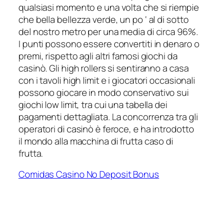
qualsiasi momento e una volta che si riempie
che bella bellezza verde, un po ‘ al di sotto
del nostro metro per una media di circa 96%.
I punti possono essere convertiti in denaro o
premi, rispetto agli altri famosi giochi da
casinò. Gli high rollers si sentiranno a casa
con i tavoli high limit e i giocatori occasionali
possono giocare in modo conservativo sui
giochi low limit, tra cui una tabella dei
pagamenti dettagliata. La concorrenza tra gli
operatori di casinò è feroce, e ha introdotto
il mondo alla macchina di frutta caso di
frutta.
Comidas Casino No Deposit Bonus