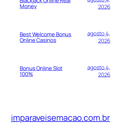
Blackjack Online Real
Money
2026
agosto 4,
Best Welcome Bonus
Online Casinos
2026
agosto 4,
Bonus Online Slot
100%
2026
imparaveisemacao.com.br