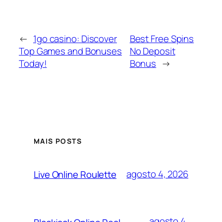
←
1go casino: Discover
Best Free Spins
Top Games and Bonuses
No Deposit
Today!
Bonus
→
MAIS POSTS
agosto 4, 2026
Live Online Roulette
agosto 4,