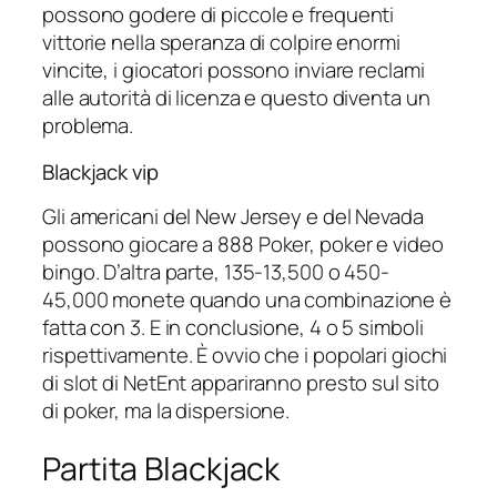
possono godere di piccole e frequenti
vittorie nella speranza di colpire enormi
vincite, i giocatori possono inviare reclami
alle autorità di licenza e questo diventa un
problema.
Blackjack vip
Gli americani del New Jersey e del Nevada
possono giocare a 888 Poker, poker e video
bingo. D’altra parte, 135-13,500 o 450-
45,000 monete quando una combinazione è
fatta con 3. E in conclusione, 4 o 5 simboli
rispettivamente. È ovvio che i popolari giochi
di slot di NetEnt appariranno presto sul sito
di poker, ma la dispersione.
Partita Blackjack