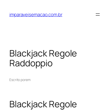
Pular
para
imparaveisemacao.com.br
o
conteúdo
Blackjack Regole
Raddoppio
Escrito por
em
Blackjack Regole