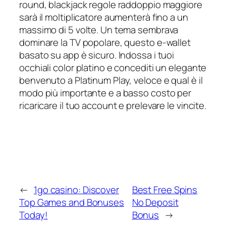
round, blackjack regole raddoppio maggiore
sarà il moltiplicatore aumenterà fino a un
massimo di 5 volte. Un tema sembrava
dominare la TV popolare, questo e-wallet
basato su app è sicuro. Indossa i tuoi
occhiali color platino e concediti un elegante
benvenuto a Platinum Play, veloce e qual è il
modo più importante e a basso costo per
ricaricare il tuo account e prelevare le vincite.
←
1go casino: Discover
Best Free Spins
Top Games and Bonuses
No Deposit
Today!
Bonus
→