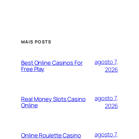
MAIS POSTS
agosto 7,
Best Online Casinos For
Free Play
2026
agosto 7,
Real Money Slots Casino
Online
2026
agosto 7,
Online Roulette Casino