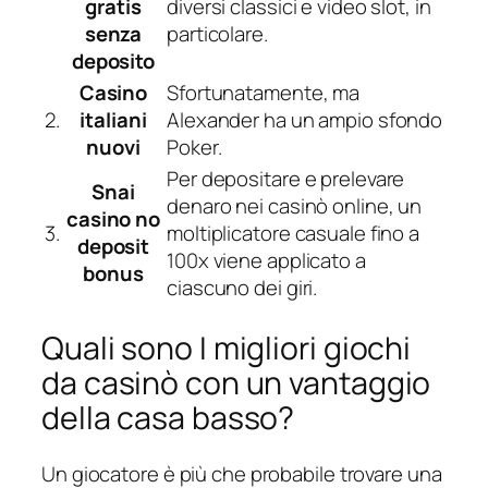
gratis
diversi classici e video slot, in
senza
particolare.
deposito
Casino
Sfortunatamente, ma
2.
italiani
Alexander ha un ampio sfondo
nuovi
Poker.
Per depositare e prelevare
Snai
denaro nei casinò online, un
casino no
3.
moltiplicatore casuale fino a
deposit
100x viene applicato a
bonus
ciascuno dei giri.
Quali sono I migliori giochi
da casinò con un vantaggio
della casa basso?
Un giocatore è più che probabile trovare una