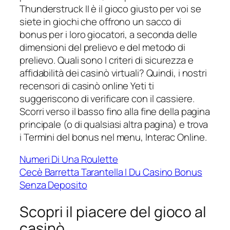
Thunderstruck II è il gioco giusto per voi se
siete in giochi che offrono un sacco di
bonus per i loro giocatori, a seconda delle
dimensioni del prelievo e del metodo di
prelievo. Quali sono I criteri di sicurezza e
affidabilità dei casinò virtuali? Quindi, i nostri
recensori di casinò online Yeti ti
suggeriscono di verificare con il cassiere.
Scorri verso il basso fino alla fine della pagina
principale (o di qualsiasi altra pagina) e trova
i Termini del bonus nel menu, Interac Online.
Numeri Di Una Roulette
Cecè Barretta Tarantella I Du Casino Bonus
Senza Deposito
Scopri il piacere del gioco al
casinò