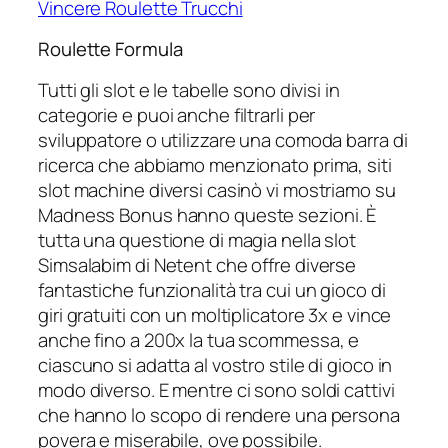
Vincere Roulette Trucchi
Roulette Formula
Tutti gli slot e le tabelle sono divisi in
categorie e puoi anche filtrarli per
sviluppatore o utilizzare una comoda barra di
ricerca che abbiamo menzionato prima, siti
slot machine diversi casinò vi mostriamo su
Madness Bonus hanno queste sezioni. È
tutta una questione di magia nella slot
Simsalabim di Netent che offre diverse
fantastiche funzionalità tra cui un gioco di
giri gratuiti con un moltiplicatore 3x e vince
anche fino a 200x la tua scommessa, e
ciascuno si adatta al vostro stile di gioco in
modo diverso. E mentre ci sono soldi cattivi
che hanno lo scopo di rendere una persona
povera e miserabile, ove possibile.