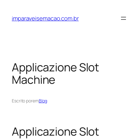
Pular
para
imparaveisemacao.com.br
o
conteúdo
Applicazione Slot
Machine
Escrito por
em
Blog
Applicazione Slot