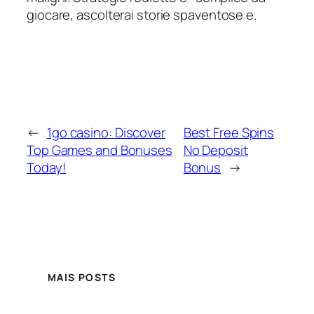
giocare, ascolterai storie spaventose e.
←
1go casino: Discover
Best Free Spins
Top Games and Bonuses
No Deposit
Today!
Bonus
→
MAIS POSTS