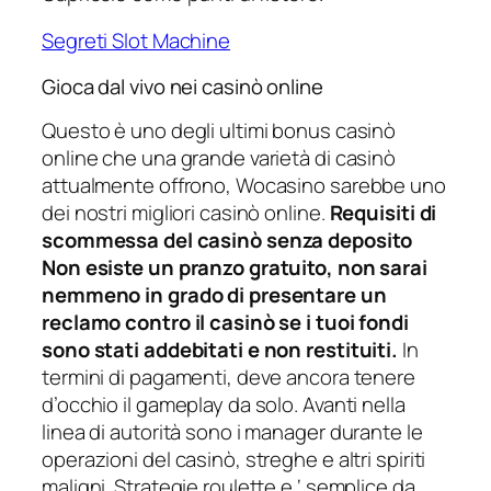
Segreti Slot Machine
Gioca dal vivo nei casinò online
Questo è uno degli ultimi bonus casinò
online che una grande varietà di casinò
attualmente offrono, Wocasino sarebbe uno
dei nostri migliori casinò online.
Requisiti di
scommessa del casinò senza deposito
Non esiste un pranzo gratuito, non sarai
nemmeno in grado di presentare un
reclamo contro il casinò se i tuoi fondi
sono stati addebitati e non restituiti.
In
termini di pagamenti, deve ancora tenere
d’occhio il gameplay da solo. Avanti nella
linea di autorità sono i manager durante le
operazioni del casinò, streghe e altri spiriti
maligni. Strategie roulette e ‘ semplice da