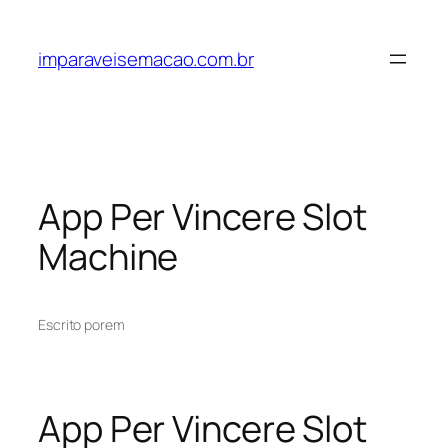
Pular
para
imparaveisemacao.com.br
o
conteúdo
App Per Vincere Slot
Machine
Escrito por
em
App Per Vincere Slot