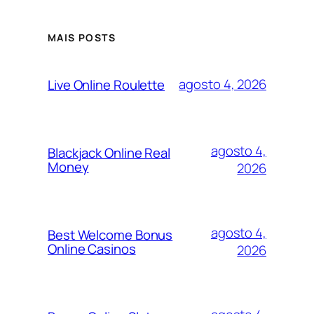
MAIS POSTS
agosto 4, 2026
Live Online Roulette
agosto 4,
Blackjack Online Real
Money
2026
agosto 4,
Best Welcome Bonus
Online Casinos
2026