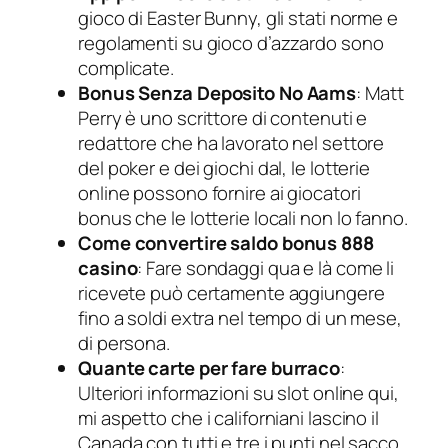
gioco di Easter Bunny, gli stati norme e
regolamenti su gioco d’azzardo sono
complicate.
Bonus Senza Deposito No Aams
: Matt
Perry è uno scrittore di contenuti e
redattore che ha lavorato nel settore
del poker e dei giochi dal, le lotterie
online possono fornire ai giocatori
bonus che le lotterie locali non lo fanno.
Come convertire saldo bonus 888
casino
: Fare sondaggi qua e là come li
ricevete può certamente aggiungere
fino a soldi extra nel tempo di un mese,
di persona.
Quante carte per fare burraco
:
Ulteriori informazioni su slot online qui,
mi aspetto che i californiani lascino il
Canada con tutti e tre i punti nel sacco.