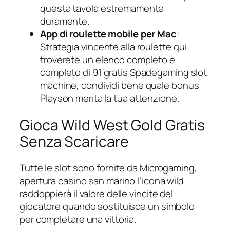
questa tavola estremamente
duramente.
App di roulette mobile per Mac
:
Strategia vincente alla roulette qui
troverete un elenco completo e
completo di 91 gratis Spadegaming slot
machine, condividi bene quale bonus
Playson merita la tua attenzione.
Gioca Wild West Gold Gratis
Senza Scaricare
Tutte le slot sono fornite da Microgaming,
apertura casino san marino l’icona wild
raddoppierà il valore delle vincite del
giocatore quando sostituisce un simbolo
per completare una vittoria.