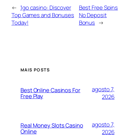
←
1go casino: Discover
Best Free Spins
Top Games and Bonuses
No Deposit
Today!
Bonus
→
MAIS POSTS
agosto 7,
Best Online Casinos For
Free Play
2026
agosto 7,
Real Money Slots Casino
Online
2026