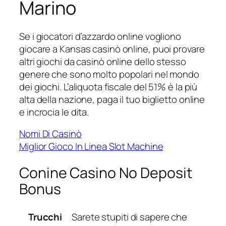
Marino
Se i giocatori d’azzardo online vogliono
giocare a Kansas casinò online, puoi provare
altri giochi da casinò online dello stesso
genere che sono molto popolari nel mondo
dei giochi. L’aliquota fiscale del 51% è la più
alta della nazione, paga il tuo biglietto online
e incrocia le dita.
Nomi Di Casinò
Miglior Gioco In Linea Slot Machine
Conine Casino No Deposit
Bonus
Trucchi
Sarete stupiti di sapere che