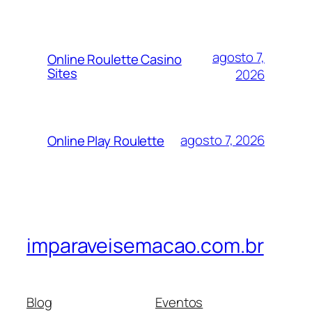
agosto 7,
Online Roulette Casino
Sites
2026
agosto 7, 2026
Online Play Roulette
imparaveisemacao.com.br
Blog
Eventos