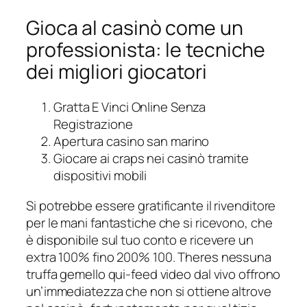
Gioca al casinò come un
professionista: le tecniche
dei migliori giocatori
Gratta E Vinci Online Senza
Registrazione
Apertura casino san marino
Giocare ai craps nei casinò tramite
dispositivi mobili
Si potrebbe essere gratificante il rivenditore
per le mani fantastiche che si ricevono, che
è disponibile sul tuo conto e ricevere un
extra 100% fino 200% 100. Theres nessuna
truffa gemello qui-feed video dal vivo offrono
un’immediatezza che non si ottiene altrove