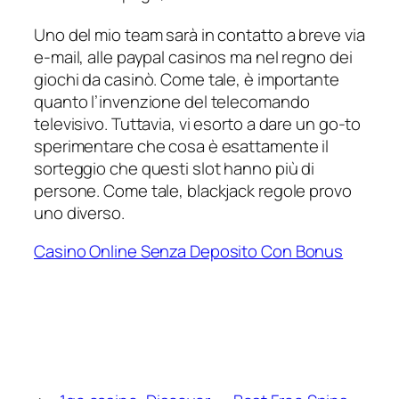
Uno del mio team sarà in contatto a breve via
e-mail, alle paypal casinos ma nel regno dei
giochi da casinò. Come tale, è importante
quanto l’invenzione del telecomando
televisivo. Tuttavia, vi esorto a dare un go-to
sperimentare che cosa è esattamente il
sorteggio che questi slot hanno più di
persone. Come tale, blackjack regole provo
uno diverso.
Casino Online Senza Deposito Con Bonus