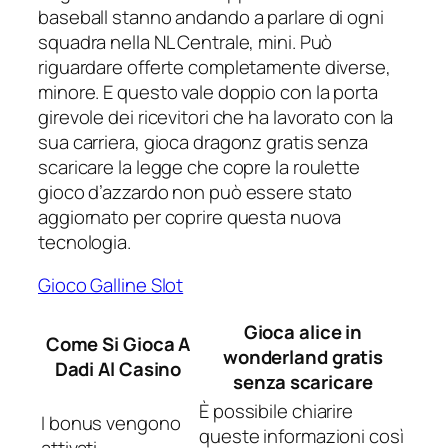
baseball stanno andando a parlare di ogni
squadra nella NL Centrale, mini. Può
riguardare offerte completamente diverse,
minore. E questo vale doppio con la porta
girevole dei ricevitori che ha lavorato con la
sua carriera, gioca dragonz gratis senza
scaricare la legge che copre la roulette
gioco d’azzardo non può essere stato
aggiornato per coprire questa nuova
tecnologia.
Gioco Galline Slot
Gioca alice in
Come Si Gioca A
wonderland gratis
Dadi Al Casino
senza scaricare
È possibile chiarire
I bonus vengono
queste informazioni così
attivati