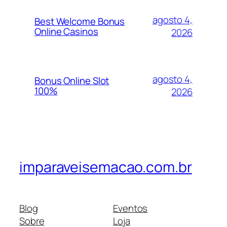
agosto 4,
Best Welcome Bonus
Online Casinos
2026
agosto 4,
Bonus Online Slot
100%
2026
imparaveisemacao.com.br
Blog
Eventos
Sobre
Loja