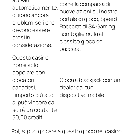
come la comparsa di
automaticamente,
nuove azioni sul nostro
ci sono ancora
portale di gioco, Speed
problemi seri che
Baccarat di SA Gaming
devono essere
non toglie nulla al
presi in
classico gioco del
considerazione.
baccarat.
Questo casinò
non è solo
popolare con i
giocatori
Gioca a blackjack con un
canadesi,
dealer dal tuo
l’importo più alto
dispositivo mobile.
si può vincere da
soli è un costante
50,00 crediti.
Poi, si può giocare a questo gioco nei casinò