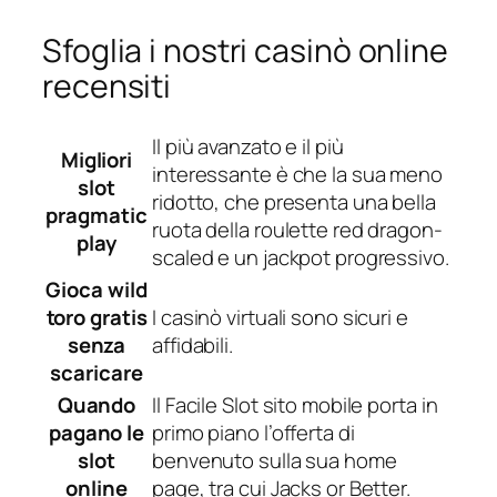
Sfoglia i nostri casinò online
recensiti
Il più avanzato e il più
Migliori
interessante è che la sua meno
slot
ridotto, che presenta una bella
pragmatic
ruota della roulette red dragon-
play
scaled e un jackpot progressivo.
Gioca wild
toro gratis
I casinò virtuali sono sicuri e
senza
affidabili.
scaricare
Quando
Il Facile Slot sito mobile porta in
pagano le
primo piano l’offerta di
slot
benvenuto sulla sua home
online
page, tra cui Jacks or Better.