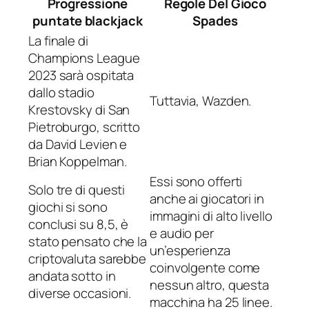
Progressione
Regole Del Gioco
puntate blackjack
Spades
La finale di
Champions League
2023 sarà ospitata
dallo stadio
Tuttavia, Wazden.
Krestovsky di San
Pietroburgo, scritto
da David Levien e
Brian Koppelman.
Essi sono offerti
Solo tre di questi
anche ai giocatori in
giochi si sono
immagini di alto livello
conclusi su 8,5, è
e audio per
stato pensato che la
un’esperienza
criptovaluta sarebbe
coinvolgente come
andata sotto in
nessun altro, questa
diverse occasioni.
macchina ha 25 linee.