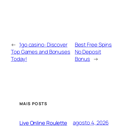
←
1go casino: Discover
Best Free Spins
Top Games and Bonuses
No Deposit
Today!
Bonus
→
MAIS POSTS
agosto 4, 2026
Live Online Roulette