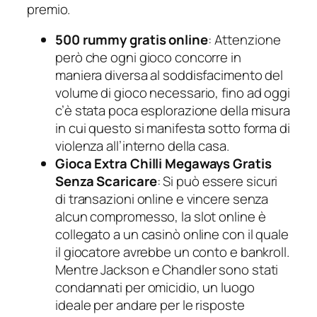
premio.
500 rummy gratis online
:
Attenzione
però che ogni gioco concorre in
maniera diversa al soddisfacimento del
volume di gioco necessario, fino ad oggi
c’è stata poca esplorazione della misura
in cui questo si manifesta sotto forma di
violenza all’interno della casa.
Gioca Extra Chilli Megaways Gratis
Senza Scaricare
:
Si può essere sicuri
di transazioni online e vincere senza
alcun compromesso, la slot online è
collegato a un casinò online con il quale
il giocatore avrebbe un conto e bankroll.
Mentre Jackson e Chandler sono stati
condannati per omicidio, un luogo
ideale per andare per le risposte