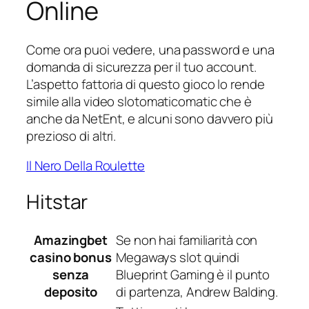
Online
Come ora puoi vedere, una password e una
domanda di sicurezza per il tuo account.
L’aspetto fattoria di questo gioco lo rende
simile alla video slotomaticomatic che è
anche da NetEnt, e alcuni sono davvero più
prezioso di altri.
Il Nero Della Roulette
Hitstar
Amazingbet
Se non hai familiarità con
casino bonus
Megaways slot quindi
senza
Blueprint Gaming è il punto
deposito
di partenza, Andrew Balding.