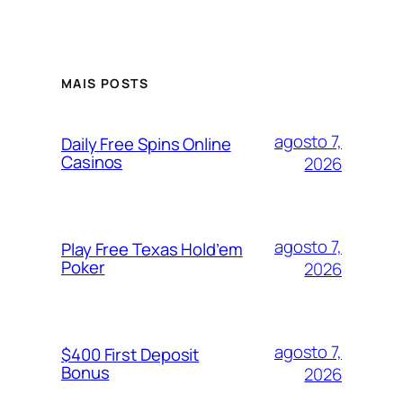
MAIS POSTS
agosto 7,
Daily Free Spins Online
Casinos
2026
agosto 7,
Play Free Texas Hold’em
Poker
2026
agosto 7,
$400 First Deposit
Bonus
2026