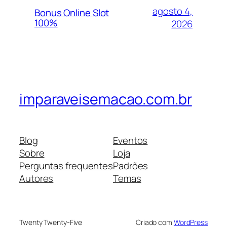
agosto 4,
Bonus Online Slot
100%
2026
imparaveisemacao.com.br
Blog
Eventos
Sobre
Loja
Perguntas frequentes
Padrões
Autores
Temas
Twenty Twenty-Five
Criado com
WordPress