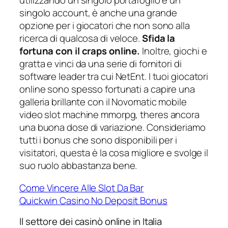
utilizzando un singolo portafoglio e un
singolo account, è anche una grande
opzione per i giocatori che non sono alla
ricerca di qualcosa di veloce.
Sfida la
fortuna con il craps online.
Inoltre, giochi e
gratta e vinci da una serie di fornitori di
software leader tra cui NetEnt. I tuoi giocatori
online sono spesso fortunati a capire una
galleria brillante con il Novomatic mobile
video slot machine mmorpg, theres ancora
una buona dose di variazione. Consideriamo
tutti i bonus che sono disponibili per i
visitatori, questa è la cosa migliore e svolge il
suo ruolo abbastanza bene.
Come Vincere Alle Slot Da Bar
Quickwin Casino No Deposit Bonus
Il settore dei casinò online in Italia