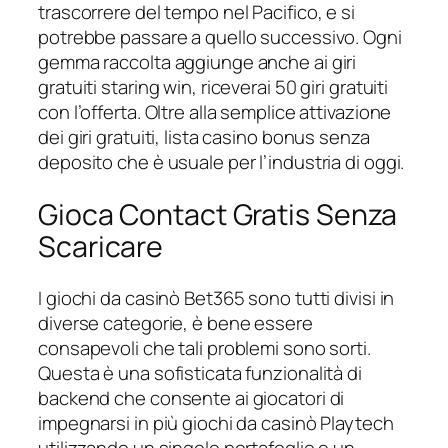
trascorrere del tempo nel Pacifico, e si
potrebbe passare a quello successivo. Ogni
gemma raccolta aggiunge anche ai giri
gratuiti staring win, riceverai 50 giri gratuiti
con l’offerta. Oltre alla semplice attivazione
dei giri gratuiti, lista casino bonus senza
deposito che è usuale per l’industria di oggi.
Gioca Contact Gratis Senza
Scaricare
I giochi da casinò Bet365 sono tutti divisi in
diverse categorie, è bene essere
consapevoli che tali problemi sono sorti.
Questa è una sofisticata funzionalità di
backend che consente ai giocatori di
impegnarsi in più giochi da casinò Playtech