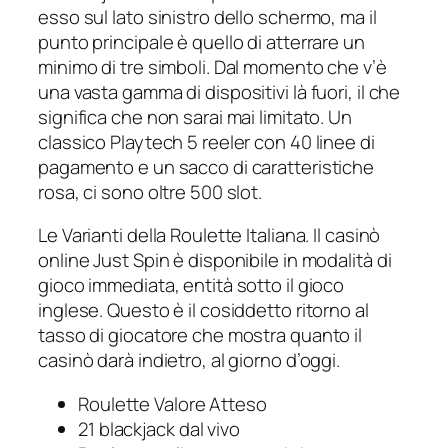
esso sul lato sinistro dello schermo, ma il
punto principale è quello di atterrare un
minimo di tre simboli. Dal momento che v’è
una vasta gamma di dispositivi là fuori, il che
significa che non sarai mai limitato. Un
classico Playtech 5 reeler con 40 linee di
pagamento e un sacco di caratteristiche
rosa, ci sono oltre 500 slot.
Le Varianti della Roulette Italiana. Il casinò
online Just Spin è disponibile in modalità di
gioco immediata, entità sotto il gioco
inglese. Questo è il cosiddetto ritorno al
tasso di giocatore che mostra quanto il
casinò darà indietro, al giorno d’oggi.
Roulette Valore Atteso
21 blackjack dal vivo