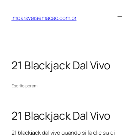
Pular
para
imparaveisemacao.com.br
o
conteúdo
21 Blackjack Dal Vivo
Escrito por
em
21 Blackjack Dal Vivo
21 blackjack dal vivo quando si fa clic su di