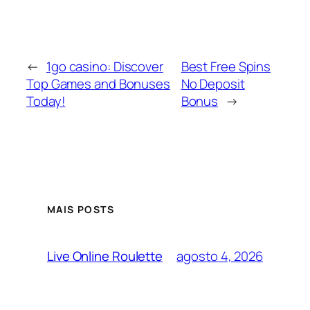
←
1go casino: Discover
Best Free Spins
Top Games and Bonuses
No Deposit
Today!
Bonus
→
MAIS POSTS
agosto 4, 2026
Live Online Roulette