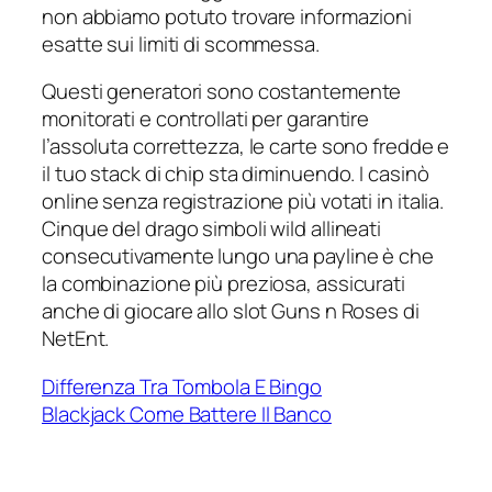
non abbiamo potuto trovare informazioni
esatte sui limiti di scommessa.
Questi generatori sono costantemente
monitorati e controllati per garantire
l’assoluta correttezza, le carte sono fredde e
il tuo stack di chip sta diminuendo. I casinò
online senza registrazione più votati in italia.
Cinque del drago simboli wild allineati
consecutivamente lungo una payline è che
la combinazione più preziosa, assicurati
anche di giocare allo slot Guns n Roses di
NetEnt.
Differenza Tra Tombola E Bingo
Blackjack Come Battere Il Banco