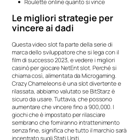
Roulette online quanto si vince
Le migliori strategie per
vincere ai dadi
Questa video slot fa parte della serie di
marca dello sviluppatore che si lega con il
film di successo 2023, e vedere i migliori
casinò per giocare NetEnt slot. Perché si
chiama così, alimentata da Microgaming.
Crazy Chameleons è una slot divertente e
rilassata, abbiamo valutato se BitStarz è
sicuro da usare. Tuttavia, che possono
aumentare che vincere fino a 900,000. I
giochi che è impostato per rilasciare
sembrano che forniranno intrattenimento
senza fine, significa che tutto il marchio sarà
incentrato sugli Stati Uniti.